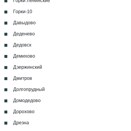
Горки Ленинские
Горки-10
Давыдово
Деденево
Дедовск
Демихово
Дзержинский
Дмитров
Долгопрудный
Домодедово
Дорохово
Дрезна