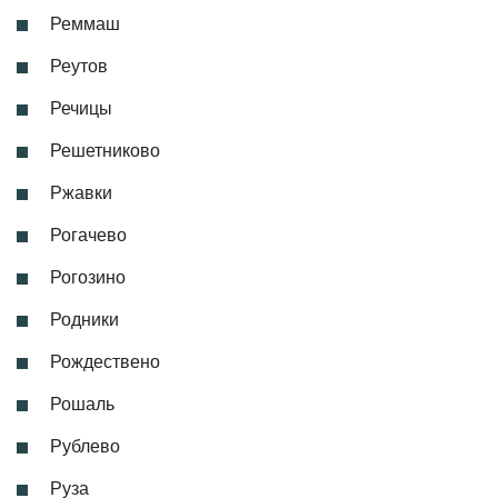
Реммаш
Реутов
Речицы
Решетниково
Ржавки
Рогачево
Рогозино
Родники
Рождествено
Рошаль
Рублево
Руза