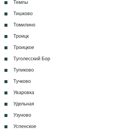
Темпы
Тишково
Томилино
Троицк
Троицкое
Туголесский Бор
Тупиково
Тучково
Уваровка
Удельная
Узуново
Успенское