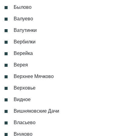
Былово
Валуево
Ватутинки
Вербилки
Верейка
Верея
Верхнее Мячково
Верховье
Видное
Вишняковские Дачи
Власьево
Внуково