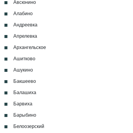
Авсюнино
Алабино
Андреевка
Апрелевка
Архангельское
Ашитково
Ашукино
Бакшеево
Балашиха
Барвиха
Барыбино
Белоозерский