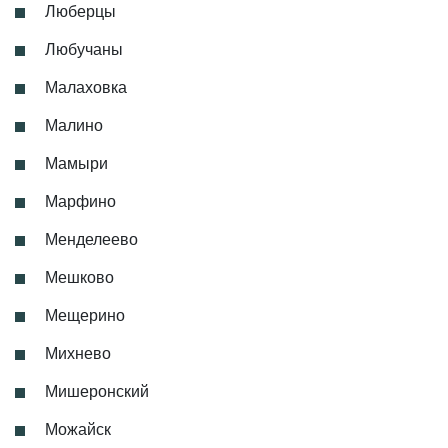
Люберцы
Любучаны
Малаховка
Малино
Мамыри
Марфино
Менделеево
Мешково
Мещерино
Михнево
Мишеронский
Можайск