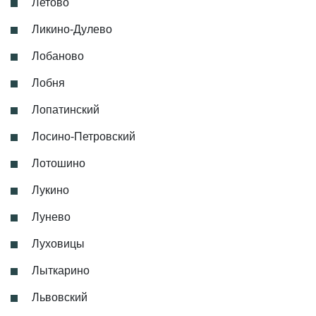
Летово
Ликино-Дулево
Лобаново
Лобня
Лопатинский
Лосино-Петровский
Лотошино
Лукино
Лунево
Луховицы
Лыткарино
Львовский